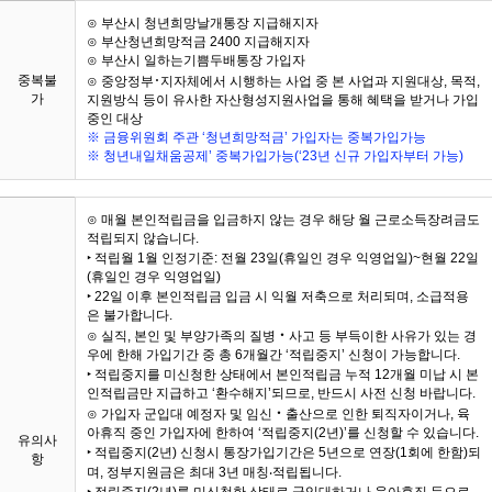
⊙ 부산시 청년희망날개통장 지급해지자
⊙ 부산청년희망적금 2400 지급해지자
⊙ 부산시 일하는기쁨두배통장 가입자
중복불
⊙ 중앙정부･지자체에서 시행하는 사업 중 본 사업과 지원대상, 목적,
가
지원방식 등이 유사한 자산형성지원사업을 통해 혜택을 받거나 가입
중인 대상
※ 금융위원회 주관 ‘청년희망적금’ 가입자는 중복가입가능
※ 청년내일채움공제’ 중복가입가능(‘23년 신규 가입자부터 가능)
⊙ 매월 본인적립금을 입금하지 않는 경우 해당 월 근로소득장려금도
적립되지 않습니다.
‣ 적립월 1월 인정기준: 전월 23일(휴일인 경우 익영업일)~현월 22일
(휴일인 경우 익영업일)
‣ 22일 이후 본인적립금 입금 시 익월 저축으로 처리되며, 소급적용
은 불가합니다.
⊙ 실직, 본인 및 부양가족의 질병‧사고 등 부득이한 사유가 있는 경
우에 한해 가입기간 중 총 6개월간 ‘적립중지’ 신청이 가능합니다.
‣ 적립중지를 미신청한 상태에서 본인적립금 누적 12개월 미납 시 본
인적립금만 지급하고 ‘환수해지’되므로, 반드시 사전 신청 바랍니다.
⊙ 가입자 군입대 예정자 및 임신‧출산으로 인한 퇴직자이거나, 육
아휴직 중인 가입자에 한하여 ‘적립중지(2년)’를 신청할 수 있습니다.
유의사
‣ 적립중지(2년) 신청시 통장가입기간은 5년으로 연장(1회에 한함)되
항
며, 정부지원금은 최대 3년 매칭‧적립됩니다.