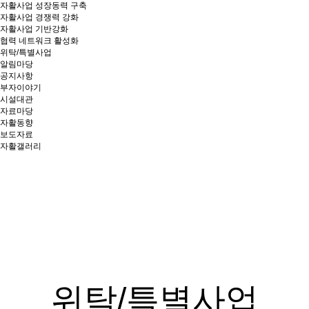
자활사업 성장동력 구축
자활사업 경쟁력 강화
자활사업 기반강화
협력 네트워크 활성화
위탁/특별사업
알림마당
공지사항
부자이야기
시설대관
자료마당
자활동향
보도자료
자활갤러리
창의와 협동, 소통과 연대로 상생의
가치를 만들어가는 부산광역자활센터
위탁/특별사업