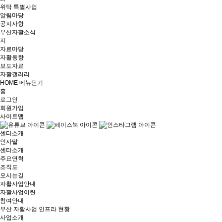
위탁 특별사업
알림마당
공지사항
부산자활소식
지
자료마당
자활동향
보도자료
자활갤러리
HOME
메뉴닫기
홈
로그인
회원가입
사이트맵
센터소개
인사말
센터소개
주요연혁
조직도
오시는길
자활사업안내
자활사업이란
참여안내
부산 자활사업 인프라 현황
사업소개