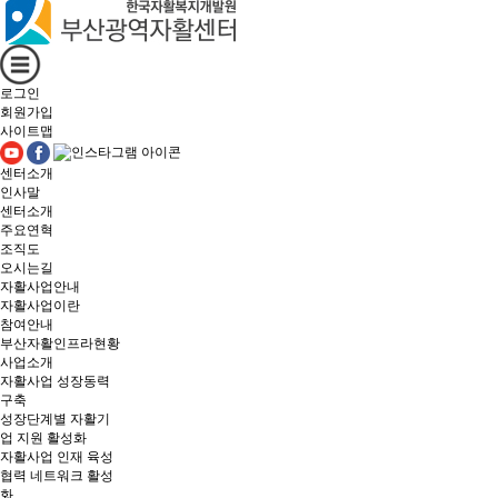
로그인
회원가입
사이트맵
센터소개
인사말
센터소개
주요연혁
조직도
오시는길
자활사업안내
자활사업이란
참여안내
부산자활인프라현황
사업소개
자활사업 성장동력
구축
성장단계별 자활기
업 지원 활성화
자활사업 인재 육성
협력 네트워크 활성
화