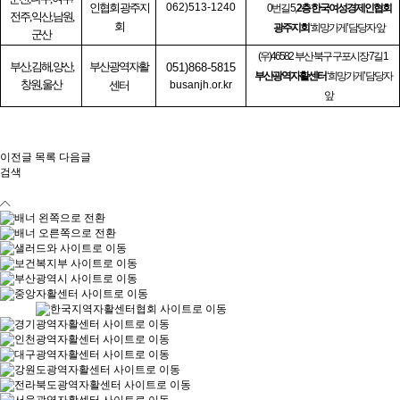
인협회 광주지
062)513-1240
0
번길
5,
2
층 한국여성경제인협회
전주
,
익산
,
남원
,
회
광주지회
‘
희망가게
’
담당자 앞
군산
(
우
)46582 부산 북구 구포시장 7길 1
부산
,
김해
,
양산
,
부산광역자활
051)868-5815
부산광역자활센터
‘
희망가게
’
담당자
창원
,
울산
센터
busanjh.or.kr
앞
이전글
목록
다음글
검색