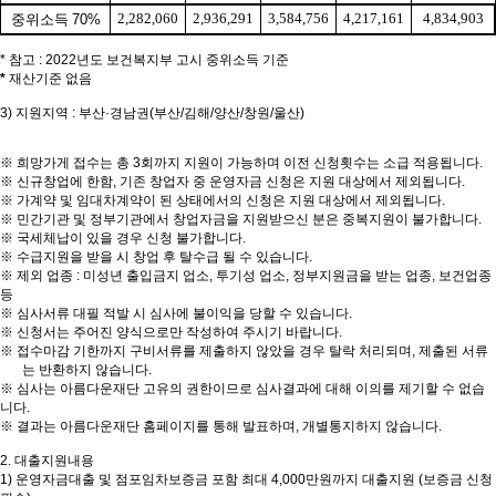
2,282,060
2,936,291
3,584,756
4,217,161
4,834,903
중위소득
70%
*
참고
: 2022
년도 보건복지부 고시 중위소득 기준
*
재산기준 없음
3)
지원지역
: 부산·경남권(부산/김해/양산/창원/울산)
※
희망가게 접수는 총
3
회까지 지원이 가능하며 이전 신청횟수는 소급 적용됩니다
.
※
신규창업에 한함
,
기존 창업자 중 운영자금 신청은 지원 대상에서 제외됩니다
.
※
가계약 및 임대차계약이 된 상태에서의 신청은 지원 대상에서 제외됩니다
.
※
민간기관 및 정부기관에서 창업자금을 지원받으신 분은 중복지원이 불가합니다
.
※
국세체납이 있을 경우 신청 불가합니다
.
※
수급지원을 받을 시 창업 후 탈수급 될 수 있습니다
.
※
제외 업종
:
미성년 출입금지 업소
,
투기성 업소
,
정부지원금을 받는 업종
,
보건업종
등
※
심사서류 대필 적발 시 심사에 불이익을 당할 수 있습니다
.
※
신청서는 주어진 양식으로만 작성하여 주시기 바랍니다
.
※
접수마감 기한까지 구비서류를 제출하지 않았을 경우 탈락 처리되며
,
제출된 서류
는 반환하지 않습니다
.
※
심사는 아름다운재단 고유의 권한이므로 심사결과에 대해 이의를 제기할 수 없습
니다
.
※
결과는 아름다운재단 홈페이지를 통해 발표하며
,
개별통지하지 않습니다
.
2.
대출지원내용
1)
운영자금대출 및 점포임차보증금 포함 최대
4,000
만원까지 대출지원
(
보증금 신청