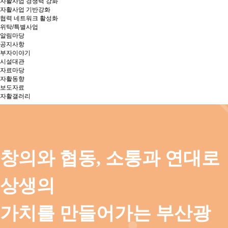
자활사업 경쟁력 강화
자활사업 기반강화
협력 네트워크 활성화
위탁/특별사업
알림마당
공지사항
부자이야기
시설대관
자료마당
자활동향
보도자료
자활갤러리
창의와 협동, 소통과 연대로
상생의
가치를 만들어가는 부산광