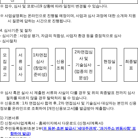
※
접수
,
심사 및 코로나
19
상황에 따라 일정이 변경될 수 있습니다
.
※
사업설명회는 온라인으로 진행될 예정이며
,
사업과 심사 과정에 대한 소개와 지원
시 질문에 답하는 시간으로 진행됩니다
.
4.
심사기준 및 절차
-
심사기준
:
사업성 평가
,
자금의 적합성
,
사업자 환경 등을 중점적으로 심사
-
심사절차
2
차면접심
모
서
1
차면접
사 및
집
류
심사
신용
현장실
최종발
→
→
→
→
→
→
기술심사
공
심
(
창업의
조회
사
표
(
업종의 전
고
사
준비성
)
문성
)
※
심사 혹은 실사 시 제출된 서류와 사실이 다를 경우 및 위의 최종발표 전까지 심사
절차를 따르지 않을 경우 탈락처리 될 수 있습니다
.
※
신용조회
: 1
차 면접심사 합격 후
, 2
차 면접심사 및 기술심사 대상자는 본인의 신용
정보를
온라인으로 조회하여
[
개인신용보고서
]
를 발급받아 제출합니다.
1)
기본서류
①
신청서
/
사업계획서
–
홈페이지에서 다운로드
(
신청서
/
계획서
)
②
주민등록등본
/
초본
1
부
(
※
등본
·
초본 발급시
'
세대주관계
', '
과거주소 변동사항
'
포
함하여 발급
)