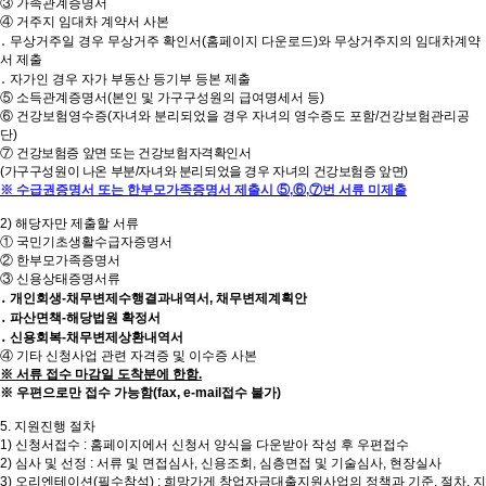
③
가족관계증명서
④
거주지 임대차 계약서 사본
․
무상거주일 경우 무상거주 확인서
(
홈페이지 다운로드
)
와 무상거주지의 임대차계약
서 제출
․
자가인 경우 자가 부동산 등기부 등본 제출
⑤
소득관계증명서
(
본인 및 가구구성원의 급여명세서 등
)
⑥
건강보험영수증
(
자녀와 분리되었을 경우 자녀의 영수증도 포함
/
건강보험관리공
단
)
⑦
건강보험증 앞면 또는 건강보험자격확인서
(
가구구성원이 나온 부분
/
자녀와 분리되었을 경우 자녀의 건강보험증 앞면
)
※
수급권증명서 또는 한부모가족증명서 제출시
⑤
,
⑥
,
⑦
번 서류 미제출
2)
해당자만 제출할 서류
①
국민기초생활수급자증명서
②
한부모가족증명서
③
신용상태증명서류
․
개인회생
-
채무변제수행결과내역서
,
채무변제계획안
․
파산면책
-
해당법원 확정서
․
신용회복
-
채무변제상환내역서
④
기타 신청사업 관련 자격증 및 이수증 사본
※
서류 접수 마감일 도착분에 한함
.
※
우편으로만 접수 가능함
(fax, e-mail
접수 불가
)
5.
지원진행 절차
1)
신청서접수
:
홈페이지에서 신청서 양식을 다운받아 작성 후 우편접수
2)
심사 및 선정
:
서류 및 면접심사
,
신용조회
,
심층면접 및 기술심사
,
현장실사
3)
오리엔테이션
(
필수참석
) :
희망가게 창업자금대출지원사업의 정책과 기준
,
절차
,
지