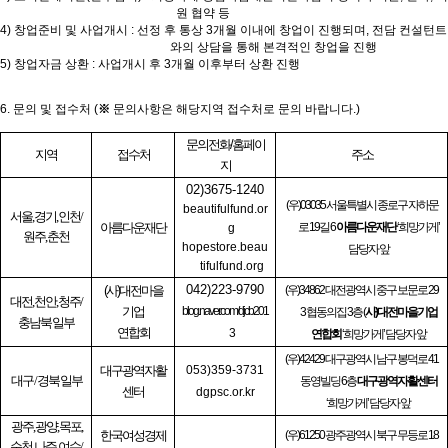
원 협약 등
4)
창업준비 및 사업개시
:
선정 후 통상
3
개월 이내에 창업이 진행되며
,
전담 컨설턴트
와의 상담을 통해 본격적인 창업을 진행
5)
창업자금 상환
:
사업개시 후
3
개월 이후부터 상환 진행
6.
문의 및 접수처
(
※
문의사항은 해당지역 접수처로 문의 바랍니다
.)
문의전화
/
홈페이
지역
접수처
주소
지
02)3675-1240
(
우
)03035
서울특별시 종로구 자하문
beautifulfund.or
서울
,
경기
,
인천
/
아름다운재단
로
19
길
6
아름다운재단
‘
희망가게
’
g
원주
,
춘천
hopestore.
beau
담당자 앞
tifulfund.
org
042)223-9790
(
사
)
대전마을
(
우
)34862
대전광역시 중구 보문로
29
대전
,
천안
,
청주
/
기업
blog.naver.com/djcb201
3
협동의집
3
층
(
사
)
대전마을기업
충남북 일부
연합회
3
연합회
‘
희망가게
’
담당자 앞
(
우
)42429
대구광역시 남구 봉덕로
41
대구광역자활
053)359-3731
대구
/
경북 일부
동영빌딩
6
층
대구광역자활센터
센터
dgpsc.or.kr
‘
희망가게
’
담당자 앞
광주
,
광양
,
목포
,
한국여성경제
(
우
)61250
광주광역시 북구 무등로
18
순천
,
나주
,
여수
/