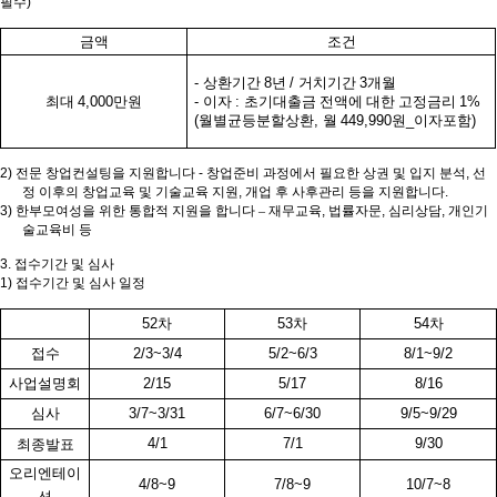
필수
)
금액
조건
-
상환기간
8
년
/
거치기간
3
개월
최대
4,000
만원
-
이자
:
초기대출금 전액에 대한 고정금리
1%
(
월별균등분할상환
,
월
449,990
원
_
이자포함
)
2)
전문 창업컨설팅을 지원합니다
-
창업준비 과정에서 필요한 상권 및 입지 분석
,
선
정 이후의 창업교육 및 기술교육 지원
,
개업 후 사후관리 등을 지원합니다
.
3)
한부모여성을 위한 통합적 지원을 합니다
–
재무교육
,
법률자문
,
심리상담
,
개인기
술교육비 등
3.
접수기간 및 심사
1)
접수기간 및 심사 일정
52
차
53
차
54
차
접수
2/3~3/4
5/2~6/3
8/1~9/2
사업설명회
2/15
5/17
8/16
심사
3/7~3/31
6/7~6/30
9/5~9/29
4/1
7/1
9/30
최종발표
오리엔테이
4/8~9
7/8~9
10/7~8
션