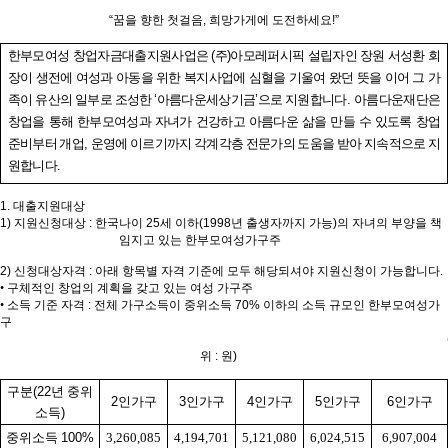
“
꿈을 향한 첫걸음
,
희망가게에 도전하세요
!”
한부모여성 창업자금대출지원사업은
(
주
)
아모레퍼시픽 설립자인 장원 서성환 회
장이 생전에 여성과 아동을 위한 복지사업에 심혈을 기울여 왔던 뜻을 이어 그 가
족이 유산의 일부로 조성한
‘
아름다운세상기금
’
으로 지원합니다
.
아름다운재단은
창업을 통해 한부모여성과 자녀가 건강하고 아름다운 삶을 만들 수 있도록 창업
준비부터 개업
,
운영에 이르기까지 각계각층 전문가의 도움을 받아 지속적으로 지
원합니다
.
1.
대출지원대상
1)
지원신청대상
:
한국나이
25
세 이하
(1998
년 출생자까지 가능
)
의 자녀의 부양을 책
임지고 있는 한부모여성가구주
2)
신청대상자격
:
아래 항목별 자격 기준에 모두 해당되셔야 지원신청이 가능합니다
.
•
구체적인 창업의 계획을 갖고 있는 여성 가구주
•
소득 기준 자격
:
전체 가구소득이 중위소득
70%
이하의 소득 규모인 한부모여성가
구
위
:
원
)
구분
(22
년 중위
2
인가구
3
인가구
4
인가구
5
인가구
6
인가구
소득
)
중위소득
100%
3,260,085
4,194,701
5,121,080
6,024,515
6,907,004