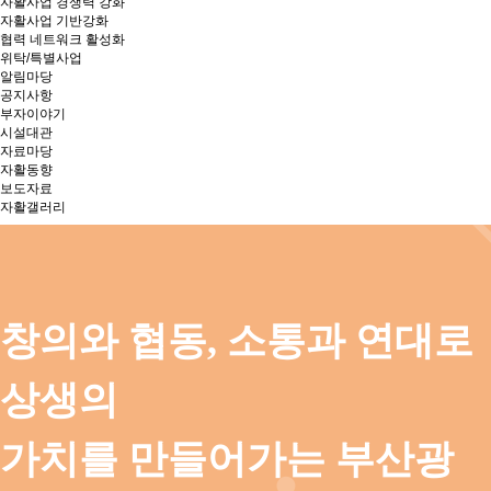
자활사업 경쟁력 강화
자활사업 기반강화
협력 네트워크 활성화
위탁/특별사업
알림마당
공지사항
부자이야기
시설대관
자료마당
자활동향
보도자료
자활갤러리
창의와 협동, 소통과 연대로
상생의
가치를 만들어가는 부산광