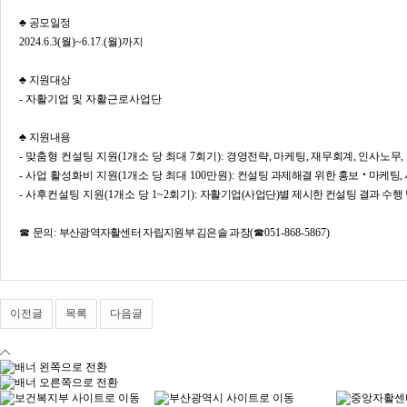
♣
공모일정
​2024.6.3(월)~6.17.(월)까지
♣
지원대상
- 자활기업 및 자활근로사업단
♣
지원내용
​- 맞춤형 컨설팅 지원(1개소 당 최대 7회기):
경영전략
,
마케팅
,
재무회계
,
인사노무
,
- 사업 활성화비 지원(1개소 당 최대 100만원):
컨설팅 과제해결 위한 홍보
‧
마케팅
,
- 사후컨설팅 지원(1개소 당 1~2회기):
자활기업
(
사업단
)
별 제시한 컨설팅 결과 수행 
☎
문의
:
부산광역자활센터 자립지원부 김은솔 과장
(
☎
051-868-5867)
이전글
목록
다음글