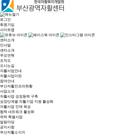
로그인
회원가입
사이트맵
센터소개
인사말
센터소개
주요연혁
조직도
오시는길
자활사업안내
자활사업이란
참여안내
부산자활인프라현황
사업소개
자활사업 성장동력 구축
성장단계별 자활기업 지원 활성화
자활사업 인재 육성
협력 네트워크 활성화
위탁 특별사업
알림마당
공지사항
부산자활소식지