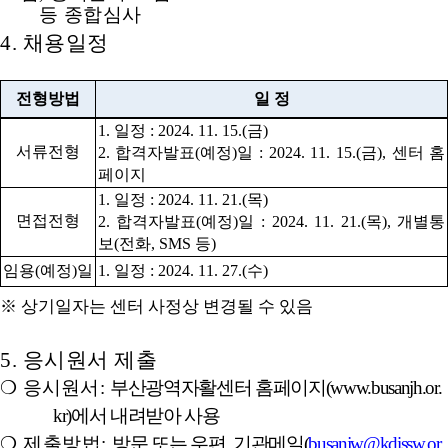
등 종합심사
4.
채용일정
전형방법
일 정
1.
일정
: 2024. 11. 15.(
금
)
서류전형
2.
합격자발표
(
예정
)
일
:
2024. 11. 15.(
금
),
센터 홈
페이지
1.
일정
: 2024. 11. 21.(
목
)
면접전형
2.
합격자발표
(
예정
)
일
: 2024. 11. 21.(
목
),
개별통
보
(
전화
, SMS
등
)
임용
(
예정
)
일
1.
일정
: 2024. 11. 27.(
수
)
※
상기일자는 센터 사정상 변경될 수 있음
5.
응시원서 제출
❍
응시원서
:
부산광역자활센터 홈페이지
(
www.busanjh.or.
kr
)
에서 내려받아 사용
❍
제출방법
:
방문 또는 우편
,
기관메일
(
busanjw@kdissw.or.