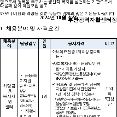
함으로써 행복을 추구하는
생산적 복지를 실천하는 기관으로서
다음과 같이 직원모집 공고
하오니 비전과 역량
을 갖춘 유능한 인재의 많은 지원을 바랍니다
.
2024
년
10
월
30
일
부산광역자활센터장
1.
채용분야 및 자격요건
채용분
인
담당업무
응시자격
비 고
야
원
아래의 요건 중
1
개 이상 충족되
는 자
⦁
사회복지사 또는 해당업무 관
련
*
자격을 가진 자
*
해당업무 관련
:
신용상담사
, CFP, AF
‧
금융
/
복
PK,
자산관리사
(FP)
등
지지원
⦁
신용보증 및 금융기관
,
금융복
희망금
(
재무
‧
채무
계약
지상담기관에서 관련업무
*
융
상담
,
직
1
년 이상 경력이 있는자
공적
채무조정
복지지
1
명
5
급 상
*
관련업무
:
재무
·
채무상담
,
서민금
지원
복지서
원
융상담
,
대부업 분쟁 조정
,
당
비스연계
)
센터
금융소비자보호
,
기타 금융관련
,
소
‧
자활사
상공인 컨설팅
,
업지원