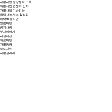
자활사업 성장동력 구축
자활사업 경쟁력 강화
자활사업 기반강화
협력 네트워크 활성화
위탁/특별사업
알림마당
공지사항
부자이야기
시설대관
자료마당
자활동향
보도자료
자활갤러리
창의와 협동, 소통과 연대로
상생의
가치를 만들어가는 부산광