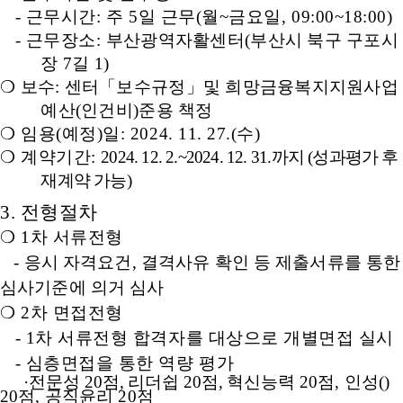
-
근무시간
:
주
5
일 근무
(
월
~
금요일
, 09:00~18:00)
-
근무장소
:
부산광역자활센터
(
부산시 북구 구포시
장
7
길
1)
❍
보수
:
센터
「
보수규정
」
및 희망금융복지지원사업
예산
(
인건비
)
준용 책정
❍
임용
(
예정
)
일
: 2024. 11. 27.(
수
)
❍
계약기간
:
2024. 12. 2.~2024. 12. 31.
까지
(
성과평가 후
재계약 가능
)
3.
전형절차
❍
1
차 서류전형
-
응시 자격요건
,
결격사유 확인 등 제출서류를 통한
심사기준에 의거 심사
❍
2
차 면접전형
- 1
차 서류전형 합격자를 대상으로 개별면접 실시
-
심층면접을 통한 역량 평가
·
전문성
20
점
,
리더쉽
20
점
,
혁신능력
20
점
,
인성
(
)
20
점
,
공직윤리
20
점