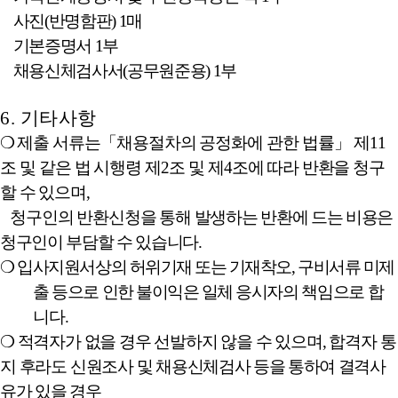
­
사진
(
반명함판
) 1
매
­
기본증명서
1
부
­
채용신체검사서
(
공무원준용
) 1
부
6.
기타사항
❍
제출 서류는
「
채용절차의 공정화에 관한 법률
」
제
11
조 및 같은 법 시행령 제
2
조
및
제
4
조에 따라 반환을 청구
할 수 있으며
,
청구인의 반환신청을 통해 발생하는
반환에 드는 비용은
청구인이 부담할 수 있습니다
.
❍
입사지원서상의 허위기재 또는 기재착오
,
구비서류 미제
출 등으로 인한 불이익은 일체 응시자
의 책임으로 합
니다
.
❍
적격자가 없을 경우 선발하지 않을 수 있으며
,
합격자 통
지 후라도 신원조사 및
채용신체검사 등을 통하여 결격사
유가 있을 경우