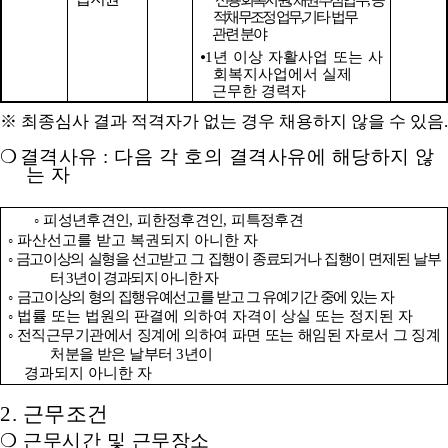
신용회복지원
,
채권추심업무
,
공
적채무조정 업무
,
기타 법무
관련 분야
⦁
1
년 이상 자활사업 또는 사
회복지사업에서 실제
근무한 경력자
※
최종심사 결과 적격자가 없는 경우 채용하지 않을 수 있음
.
❍
결격사유
:
다음 각 호의 결격사유에 해당하지 않
는 자
◦
피성년후견인
,
피한정후견인
,
피특정후견
◦
파산선고를 받고 복권되지 아니한 자
◦
금고이상의 실형을 선고받고 그 집행이 종료되거나 집행이 면제된 날부
터
3
년이 경과되지 아니한 자
◦
금고이상의 형의 집행유예선고를 받고 그 유예기간 중에 있는 자
◦
법률 또는 법원의 판결에 의하여 자격이 상실 또는 정지된 자
◦
전직근무기관에서 징계에 의하여 파면 또는 해임된 자로서 그 징계
처분을 받은 날부터
3
년이
경과되지 아니한 자
2.
근무조건
❍
근무시간 및 근무장소