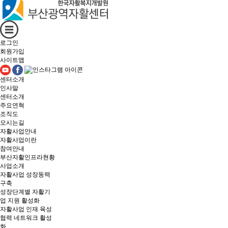
로그인
회원가입
사이트맵
센터소개
인사말
센터소개
주요연혁
조직도
오시는길
자활사업안내
자활사업이란
참여안내
부산자활인프라현황
사업소개
자활사업 성장동력
구축
성장단계별 자활기
업 지원 활성화
자활사업 인재 육성
협력 네트워크 활성
화