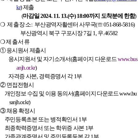
kr
)
제출
(
마감일
2024. 11. 13.(
수
) 18:00
까지
도착분에 한함
)
❍
제출장소
:
부산광역자활센터 사무국
(
☏
051-868-5816)
부산광역시 북구 구포시장
7
길
1,
우
.46582
❍
제출서류
①
응시원서 제출시
­
응시지원서 및 자기소개서
(
홈페이지 다운로드
www.bus
anjh.or.kr
)
자격증 사본
,
경력증명서 각
1
부
②
면접전형시
­
개인정보 수집 및 이용 동의서
(
홈페이지 다운로드
www.bu
sanjh.or.kr
)
③
채용 확정시
­
주민등록초본 또는 병적확인서
1
부
­
최종학력증명서 또는 학위증 사본
1
부
­
가족관계증명서 및 주민등록등본 각
1
부