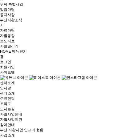
위탁 특별사업
알림마당
공지사항
부산자활소식
지
자료마당
자활동향
보도자료
자활갤러리
HOME
메뉴닫기
홈
로그인
회원가입
사이트맵
센터소개
인사말
센터소개
주요연혁
조직도
오시는길
자활사업안내
자활사업이란
참여안내
부산 자활사업 인프라 현황
사업소개