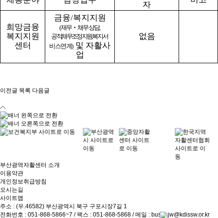
자
금융
/
복지지원
희망금융
(
재무
‧
채무상담
,
복지지원
없음
공적
채무조정지원
복지서
센터
및 자활사
비스연계
)
업
이전글
목록
다음글
부산광역자활센터 소개
이용약관
개인정보취급방침
오시는길
사이트맵
주소 : (우.46582) 부산광역시 북구 구포시장7길 1
전화번호 :
051-868-5866~7
/ 팩스 : 051-868-5868 / 메일 :
busanjw@kdissw.or.kr