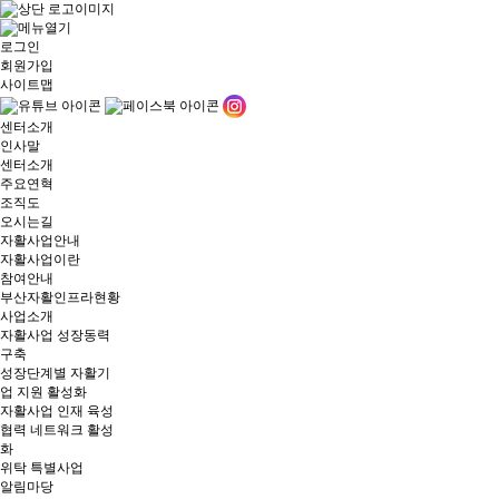
로그인
회원가입
사이트맵
센터소개
인사말
센터소개
주요연혁
조직도
오시는길
자활사업안내
자활사업이란
참여안내
부산자활인프라현황
사업소개
자활사업 성장동력
구축
성장단계별 자활기
업 지원 활성화
자활사업 인재 육성
협력 네트워크 활성
화
위탁 특별사업
알림마당