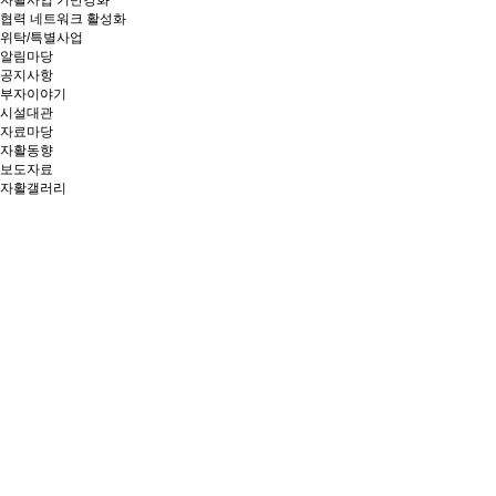
자활사업 기반강화
협력 네트워크 활성화
위탁/특별사업
알림마당
공지사항
부자이야기
시설대관
자료마당
자활동향
보도자료
자활갤러리
창의와 협동, 소통과 연대로
상생의
가치를 만들어가는 부산광