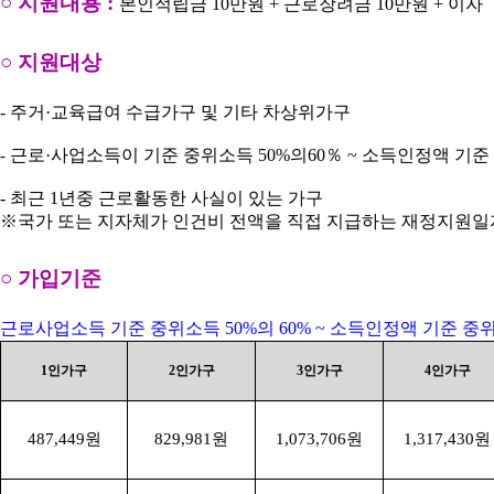
○
지원내용
:
본인적립금
10
만원
+
근로장려금
10
만원
+
이자
○
지원대상
-
주거
·
교육급여 수급가구 및 기타 차상위가구
근로
·
사업소득이 기준 중위소득
50%
의
60
％
~
소득인정액 기준
-
-
최근
1
년중 근로활동한 사실이 있는 가구
※
국가 또는 지자체가 인건비 전액을 직접 지급하는 재정지원
○
가입기준
근로사업소득 기준 중위소득
50%
의
60% ~
소득인정액 기준 중
1
인가구
2
인가구
3
인가구
4
인가구
487,449
원
829,981
원
1,073,706
원
1,317,430
원