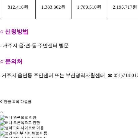
812,416
원
1,383,302
원
1,789,510
원
2,195,717
원
○
신청방법
-
거주지 읍
·
면
·
동 주민센터 방문
○
문의처
-
거주지 읍면동 주민센터 또는 부산광역자활센터
☎
051)714-01
이전글
목록
다음글