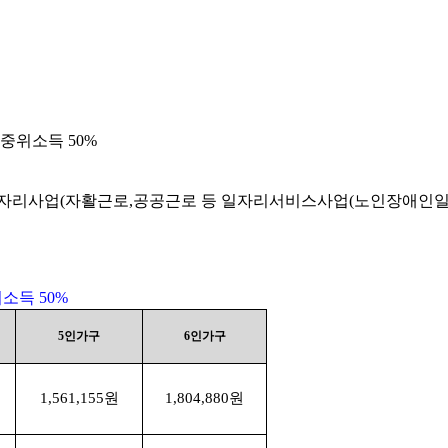
 중위소득
50%
일자리사업
(
자활근로
,
공공근로 등 일자리서비스사업
(
노인장애인
위소득
50%
5
인가구
6
인가구
1,561,155
원
1,804,880
원