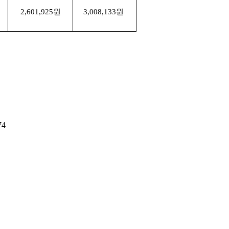
2,601,925
원
3,008,133
원
74