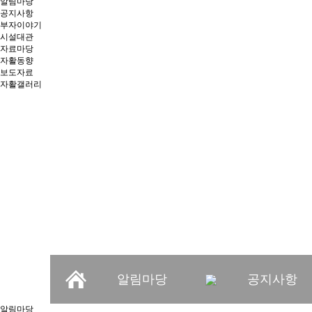
알림마당
공지사항
부자이야기
시설대관
자료마당
자활동향
보도자료
자활갤러리
창의와 협동, 소통과 연
가치를 만들어가는 부
알림마당
공지사항
알림마당