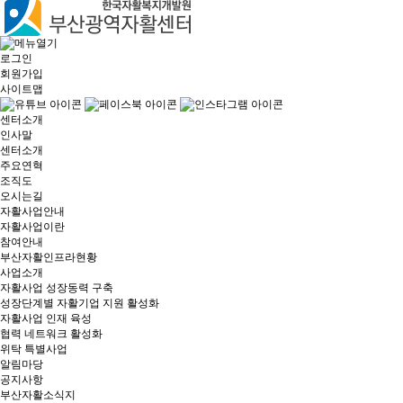
로그인
회원가입
사이트맵
센터소개
인사말
센터소개
주요연혁
조직도
오시는길
자활사업안내
자활사업이란
참여안내
부산자활인프라현황
사업소개
자활사업 성장동력 구축
성장단계별 자활기업 지원 활성화
자활사업 인재 육성
협력 네트워크 활성화
위탁 특별사업
알림마당
공지사항
부산자활소식지