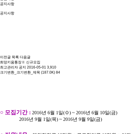
공지사항
공지사항
이전글
목록
다음글
희망키움통장Ⅱ 신규모집
최고관리자
공지
2016-05-01
3,910
크기변환_크기변환_제목 (187.0K)
84
○
모집기간
:
2016
년 6
월 1
일
(수
) ~ 2016
년 6
월 10
일
(금
)
2016
년 9
월 1
일
(목
) ~ 2016
년 9
월 9
일
(금
)