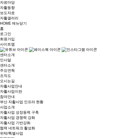
자료마당
자활동향
보도자료
자활갤러리
HOME
메뉴닫기
홈
로그인
회원가입
사이트맵
센터소개
인사말
센터소개
주요연혁
조직도
오시는길
자활사업안내
자활사업이란
참여안내
부산 자활사업 인프라 현황
사업소개
자활사업 성장동력 구축
자활사업 경쟁력 강화
자활사업 기반강화
협력 네트워크 활성화
위탁/특별사업