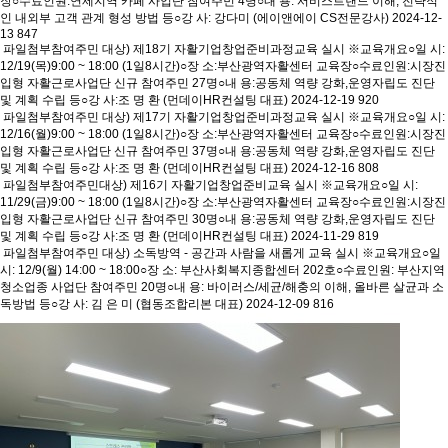
장○수료인원:연제지역 카페 사업단 참여주민 4명○내 용: 서비스트랜드 이해, 전략적
인 내외부 고객 관계 형성 방법 등○강 사: 강다미 (에이앤에이 CS전문강사)
2024-12-
13
847
파일첨부
참여주민 대상) 제18기 자활기업창업준비과정교육 실시
※교육개요○일 시:
12/19(목)9:00 ~ 18:00 (1일8시간)○장 소:부산광역자활센터 교육장○수료인원:시장진
입형 자활근로사업단 신규 참여주민 27명○내 용:공동체 역량 강화,운영자립도 진단
및 계획 수립 등○강 사:조 명 환 (먼데이HR컨설팅 대표)
2024-12-19
920
파일첨부
참여주민 대상) 제17기 자활기업창업준비과정교육 실시
※교육개요○일 시:
12/16(월)9:00 ~ 18:00 (1일8시간)○장 소:부산광역자활센터 교육장○수료인원:시장진
입형 자활근로사업단 신규 참여주민 37명○내 용:공동체 역량 강화,운영자립도 진단
및 계획 수립 등○강 사:조 명 환 (먼데이HR컨설팅 대표)
2024-12-16
808
파일첨부
참여주민대상) 제16기 자활기업창업준비교육 실시
※교육개요○일 시:
11/29(금)9:00 ~ 18:00 (1일8시간)○장 소:부산광역자활센터 교육장○수료인원:시장진
입형 자활근로사업단 신규 참여주민 30명○내 용:공동체 역량 강화,운영자립도 진단
및 계획 수립 등○강 사:조 명 환 (먼데이HR컨설팅 대표)
2024-11-29
819
파일첨부
참여주민 대상) 소독방역 - 공간과 사람을 새롭게 교육 실시
※교육개요○일
시: 12/9(월) 14:00 ~ 18:00○장 소: 부산사회복지종합센터 202호○수료인원: 부산지역
청소업종 사업단 참여주민 20명○내 용: 바이러스/세균/해충의 이해, 올바른 살균과 소
독방법 등○강 사: 김 은 미 (협동조합리본 대표)
2024-12-09
816