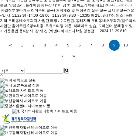
역 외식업 사업단 참여주민 및 담당실무자 총 24명○내 용: 한식 4종 실습 (밑간, 재료
손질, 양념조리, 플레이팅 등)○강 사: 이 경 희 (문화요리학원 대표)
2024-11-28
833
파일첨부
찾아가는 참여주민 교육) 커피제조 및 매장관리 실무 교육 실시
※교육개요
○일 시: 11/22(금) 14:00~18:00 , 11/29(금) 9:30 ~ 13:30(총 2일, 8시간)○장 소: 동래
지역 우리동네호두과자 사업단 매장○수료인원: 동래지역 우리동네호두과자/얼쑤벅스
사업단 참여주민 9명○내 용: 우유스티밍 이론, 라떼아트 실습, 그라인더 분해청소 및
기기운용법 등○강 사: 강 재 진 (씨엔티바리스타학원 양정점 …
2024-11-29
810
1
2
3
4
5
6
7
8
9
10