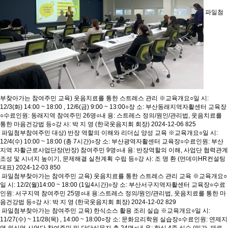
파일첨
부
찾아가는 참여주민 교육) 웃음치료를 통한 스트레스 관리
※교육개요○일 시:
12/3(화) 14:00 ~ 18:00 , 12/6(금) 9:00 ~ 13:00○장 소: 부산동래지역자활센터 교육장
○수료인원: 동래지역 참여주민 26명○내 용: 스트레스 정의/원인/관리법, 웃음치료를
통한 마음건강법 등○강 사: 박 지 영 (한국웃음지회 회장)
2024-12-06
825
파일첨부
참여주민 대상) 반장 역할의 이해와 리더십 양성 교육
※교육개요○일 시:
12/4(수) 10:00 ~ 18:00 (총 7시간)○장 소: 부산광역자활센터 교육장○수료인원: 부산
지역 자활근로사업단장(반장) 참여주민 9명○내 용: 반장역할의 이해, 사업단 협력관계
조성 및 시너지 높이기, 문제해결 실천계획 수립 등○강 사: 조 명 환 (먼데이HR컨설팅
대표)
2024-12-03
850
파일첨부
찾아가는 참여주민 교육) 웃음치료를 통한 스트레스 관리 교육
※교육개요○
일 시: 12/2(월)14:00 ~ 18:00 (1일4시간)○장 소: 부산서구지역자활센터 교육장○수료
인원: 서구지역 참여주민 25명○내 용:스트레스 정의/원인/관리법, 웃음치료를 통한 마
음건강법 등○강 사: 박 지 영 (한국웃음지회 회장)
2024-12-02
829
파일첨부
찾아가는 참여주민 교육) 한식소스 활용 조리 실습
※교육개요○일 시:
11/27(수) ~ 11/28(목) , 14:00 ~ 18:00○장 소: 문화요리학원 실습장○수료인원: 연제지