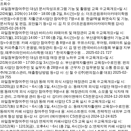
조회수
파일첨부
참여주민 대상) 문서작성프로그램 기능 및 활용법 교육
※교육개요○일 시:
2/24(월), 2/26(수) 14:00 ~ 18:00 (총 2일, 8시간)○장 소: 더조은컴퓨터아카데미학원
서면점○수료인원: 자활근로사업단 참여주민 7명○내 용: 한글/엑셀 화면숙지 및 기능,
문서작성 및 편집, 표만들기 등○강 사: 김 치 모 (더조은컴퓨터아카데미학원 강사)
2025-02-26
676
파일첨부
참여주민 대상) 바리스타 라떼아트 및 매장관리 교육
※교육개요○일 시:
2/17(월), 2/21(금) 14:00 ~ 17:00 (총 2일, 6시간)○장 소: 부산광역자활센터 기능교육
장○수료인원: 카페 사업단 참여주민 총 8명○내 용: 우유스티밍, 푸어링, 라떼아트 실습
및 커피추출기기 운용법, 매장관리 등○강 사: 김 영 빈 (한국바리스타협회 부울경 지부
장, 떼루아와인바리스타학원 대표) * 한국자활연수원 …
2025-02-21
727
파일첨부
참여주민 대상) 편의점 매장 운영 노하우 교육
※교육개요○일 시:
2/19(수)14:00 ~ 17:00 (1일 3시간)○장 소: 부산광역자활센터 교육장○수료인원: 편의
점 사업단 참여주민 및 실무자 총 28명○내 용: 근무자 간 업무분장 및 소통 중요성, 발
주/재고/로스관리, 매출향상방법 등○강 사: 신 철 수 ((주)편의점스쿨 대표)
2025-02-
19
755
파일첨부
참여주민 대상) 동래 지역 외식 사업단 매장관리 교육
※교육개요○일 시:
12/20(금) 오후2시 ~ 6시 (총 1일, 4시간)○장 소: 동래지역 외식업 사업단 매장○수료인
원:동래지역 외식 사업단 참여주민 9명○내 용: 매장관리의 이해, 소모품 및 식자재 재
고 관리, 고객/위생 관리 등○강 사: 강다미 (에이앤에이 CS전문강사)
2024-12-20
826
파일첨부
참여주민 대상) 동래 카페 사업단 CS 교육 실시
※교육개요○일 시:
12/17(화) 오후2시 ~ 6시 (총 1일, 4시간)○장 소: 동래지역자활센터 교육장○수료인원:
동래지역 카페 사업단 참여주민 5명○내 용: 서비스트랜드 이해, 전략적인 내외부 고객
관계 형성 방법 등○강 사: 강다미 (에이앤에이 CS전문강사)
2024-12-24
825
파일첨부
참여주민 대상) 연제지역 카페사업단 CS 교육 실시
※교육개요○일 시:
12/12(목) ~ 12/13(금) , 오후4시 ~ 6시 (총 2일, 4시간)○장 소:연제지역 카페 사업단 매