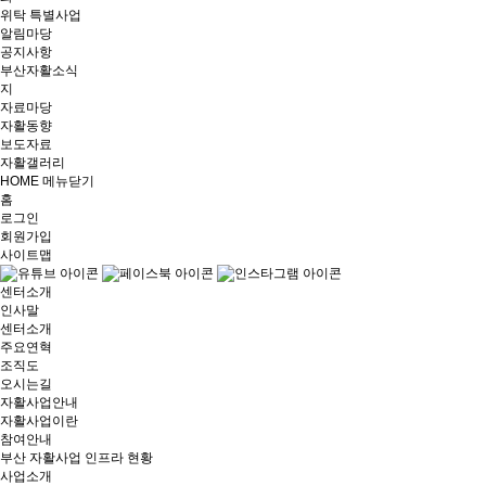
위탁 특별사업
알림마당
공지사항
부산자활소식
지
자료마당
자활동향
보도자료
자활갤러리
HOME
메뉴닫기
홈
로그인
회원가입
사이트맵
센터소개
인사말
센터소개
주요연혁
조직도
오시는길
자활사업안내
자활사업이란
참여안내
부산 자활사업 인프라 현황
사업소개