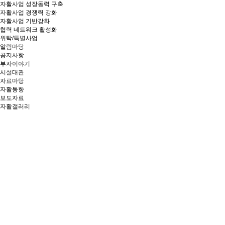
자활사업 성장동력 구축
자활사업 경쟁력 강화
자활사업 기반강화
협력 네트워크 활성화
위탁/특별사업
알림마당
공지사항
부자이야기
시설대관
자료마당
자활동향
보도자료
자활갤러리
창의와 협동, 소통과 연대로
상생의
가치를 만들어가는 부산광