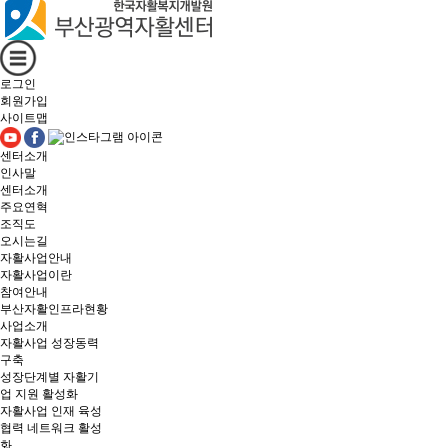
로그인
회원가입
사이트맵
센터소개
인사말
센터소개
주요연혁
조직도
오시는길
자활사업안내
자활사업이란
참여안내
부산자활인프라현황
사업소개
자활사업 성장동력
구축
성장단계별 자활기
업 지원 활성화
자활사업 인재 육성
협력 네트워크 활성
화