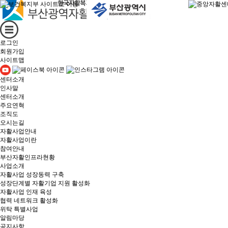
로그인
회원가입
사이트맵
센터소개
인사말
센터소개
주요연혁
조직도
오시는길
자활사업안내
자활사업이란
참여안내
부산자활인프라현황
사업소개
자활사업 성장동력 구축
성장단계별 자활기업 지원 활성화
자활사업 인재 육성
협력 네트워크 활성화
위탁 특별사업
알림마당
공지사항