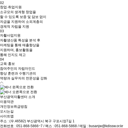
02
창업·취업지원
소규모의 생계형 창업을
할 수 있도록 보증 및 담보 없이
자금을 지원하여 소외계층의
경제적 자립을 지원
03
자활사업지원
자활생산품 특성을 분석 후
마케팅을 통해 매출향상을
지원하며, 홍보활동을
통해 인지도 제고
04
교육·홍보
참여주민의 자립마인드
향상 훈련과 수행기관의
역량과 실무자의 전문성을 강화
부산광역자활센터 소개
이용약관
개인정보취급방침
오시는길
사이트맵
주소 : (우.46582) 부산광역시 북구 구포시장7길 1
전화번호 :
051-868-5866~7
/ 팩스 : 051-868-5868 / 메일 :
busanjw@kdissw.or.kr