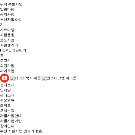
위탁 특별사업
알림마당
공지사항
부산자활소식
지
자료마당
자활동향
보도자료
자활갤러리
HOME
메뉴닫기
홈
로그인
회원가입
사이트맵
센터소개
인사말
센터소개
주요연혁
조직도
오시는길
자활사업안내
자활사업이란
참여안내
부산 자활사업 인프라 현황