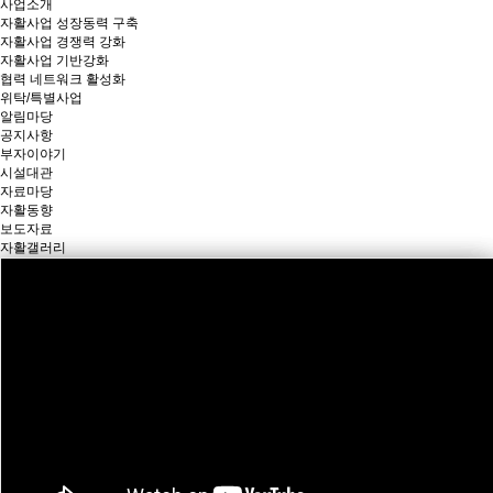
사업소개
자활사업 성장동력 구축
자활사업 경쟁력 강화
자활사업 기반강화
협력 네트워크 활성화
위탁/특별사업
알림마당
공지사항
부자이야기
시설대관
자료마당
자활동향
보도자료
자활갤러리
스스로 서는 힘,
부산광역자활센터가 함께 키워갑니다.
24
시간 동안 다시 열람하지 않습니다.
닫기
서비스
24
24
시간 동안 다시 열람하지 않습니다.
시간 동안 다시 열람하지 않습니다.
닫기
닫기
상품몰
바로가기
카페
외식
청소
돌봄
인테리어
유통
교육
자활사업이란?
교육훈련