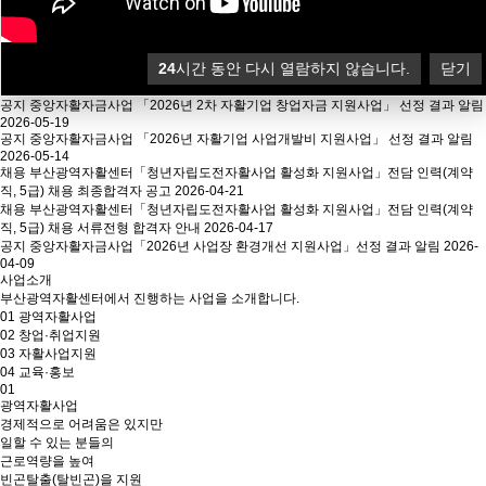
교육신청
공지사항
24
시간 동안 다시 열람하지 않습니다.
닫기
기타
2026년 자활생산품(서비스) 판매촉진 및 품질개선 공모 사업 선정결과 알림
2026-05-22
공지
중앙자활자금사업 「2026년 2차 자활기업 창업자금 지원사업」 선정 결과 알림
2026-05-19
공지
중앙자활자금사업 「2026년 자활기업 사업개발비 지원사업」 선정 결과 알림
2026-05-14
채용
부산광역자활센터「청년자립도전자활사업 활성화 지원사업」전담 인력(계약
직, 5급) 채용 최종합격자 공고
2026-04-21
채용
부산광역자활센터「청년자립도전자활사업 활성화 지원사업」전담 인력(계약
직, 5급) 채용 서류전형 합격자 안내
2026-04-17
공지
중앙자활자금사업「2026년 사업장 환경개선 지원사업」선정 결과 알림
2026-
04-09
사업소개
부산광역자활센터에서 진행하는 사업을 소개합니다.
01
광역자활사업
02
창업·취업지원
03
자활사업지원
04
교육·홍보
01
광역자활사업
경제적으로 어려움은 있지만
일할 수 있는 분들의
근로역량을 높여
빈곤탈출(탈빈곤)을 지원