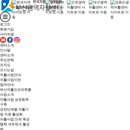
로그인
회원가입
사이트맵
센터소개
인사말
센터소개
주요연혁
조직도
오시는길
자활사업안내
자활사업이란
참여안내
부산자활인프라현황
사업소개
자활사업 성장동력
구축
성장단계별 자활기
업 지원 활성화
자활사업 인재 육성
협력 네트워크 활성
화