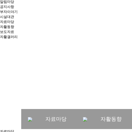
알림마당
공지사항
부자이야기
시설대관
자료마당
자활동향
보도자료
자활갤러리
창의와 협동, 소통과 연
가치를 만들어가는 부
자료마당
자활동향
자료마당