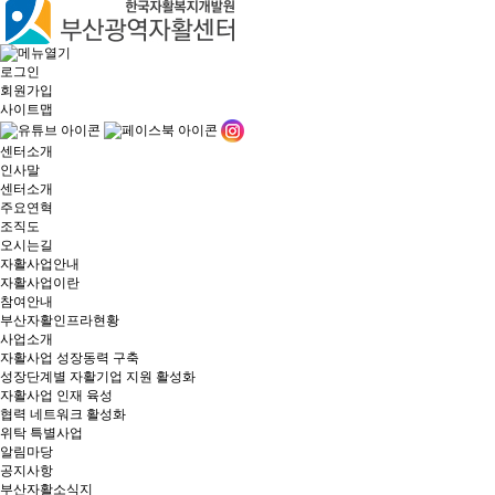
로그인
회원가입
사이트맵
센터소개
인사말
센터소개
주요연혁
조직도
오시는길
자활사업안내
자활사업이란
참여안내
부산자활인프라현황
사업소개
자활사업 성장동력 구축
성장단계별 자활기업 지원 활성화
자활사업 인재 육성
협력 네트워크 활성화
위탁 특별사업
알림마당
공지사항
부산자활소식지