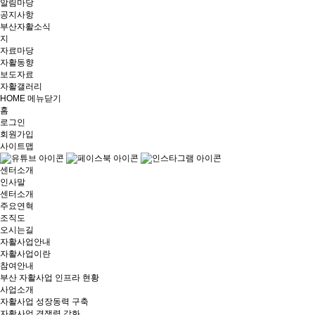
알림마당
공지사항
부산자활소식
지
자료마당
자활동향
보도자료
자활갤러리
HOME
메뉴닫기
홈
로그인
회원가입
사이트맵
센터소개
인사말
센터소개
주요연혁
조직도
오시는길
자활사업안내
자활사업이란
참여안내
부산 자활사업 인프라 현황
사업소개
자활사업 성장동력 구축
자활사업 경쟁력 강화