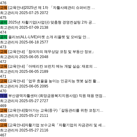
476
교육
[교육안내]2025년 제 1차 「자활사례관리 슈퍼비전 …
최고관리자
2025-07-25
2072
475
공지
2025년 자활기업(사업단) 맞춤형 경영컨설팅 2차 공…
최고관리자
2025-07-09
2138
474
공지
올리브(ALL-LIVE)마켓 소개 리플렛 및 모바일 안…
최고관리자
2025-06-18
2577
473
교육
[교육안내]「참여자의 채무상담 코칭 및 부동산 정보」
최고관리자
2025-06-05
2048
472
교육
[교육안내]「아메리칸 브런치 메뉴 개발 실습: 재료의 …
최고관리자
2025-06-05
2189
471
교육
[교육안내]「업무 효율을 높이는 인공지능 챗봇 실전 활…
최고관리자
2025-06-05
2095
470
채용
부산광역자활센터 (희망금융복지지원사업) 직원 채용 면접…
최고관리자
2025-05-27
2727
469
교육
[교육안내]찾아가는 교육(중구)「갈등관리를 위한 코칭기…
최고관리자
2025-05-27
2111
468
교육
[교육안내]자활기업 보수교육「자활기업의 자금관리 및 세…
최고관리자
2025-05-27
2116
467