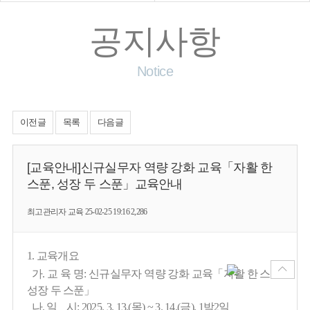
공지사항
Notice
이전글
목록
다음글
[교육안내]신규실무자 역량 강화 교육「자활 한
스푼, 성장 두 스푼」교육안내
최고관리자
교육
25-02-25 19:16
2,286
1. 교육개요
가.
교 육 명:
신규실무자 역량 강화 교육
「자활 한 스푼,
성장 두 스푼」
나.
일 시: 2025. 3. 13.(목) ~ 3. 14.(금), 1박2일