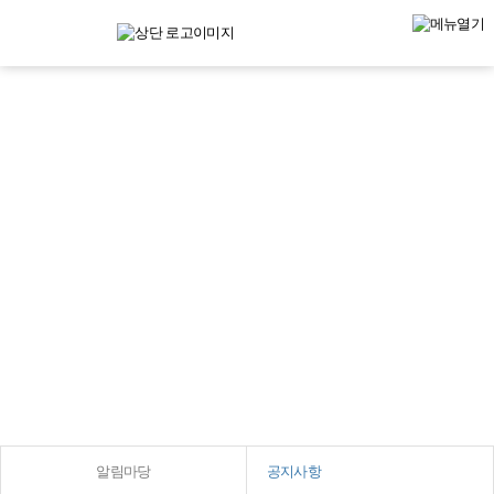
창의와 협동, 소통과 연대로 상
생의
가치를 만들어가는 부산광역자
활센터
알림마당
공지사항