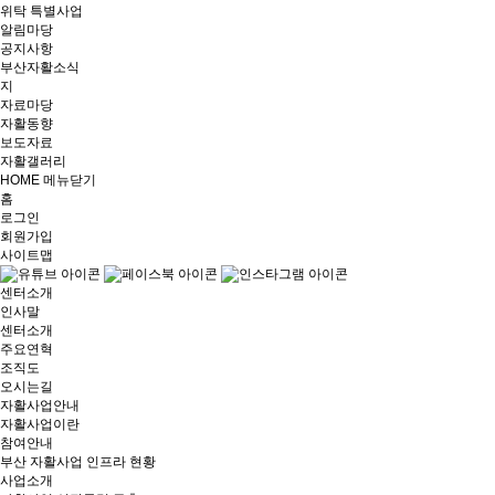
위탁 특별사업
알림마당
공지사항
부산자활소식
지
자료마당
자활동향
보도자료
자활갤러리
HOME
메뉴닫기
홈
로그인
회원가입
사이트맵
센터소개
인사말
센터소개
주요연혁
조직도
오시는길
자활사업안내
자활사업이란
참여안내
부산 자활사업 인프라 현황
사업소개