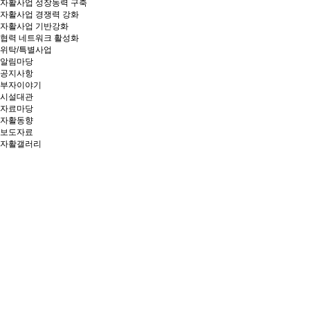
자활사업 성장동력 구축
자활사업 경쟁력 강화
자활사업 기반강화
협력 네트워크 활성화
위탁/특별사업
알림마당
공지사항
부자이야기
시설대관
자료마당
자활동향
보도자료
자활갤러리
창의와 협동, 소통과 연대로
상생의
가치를 만들어가는 부산광