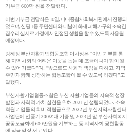
기부금
600
만 원을 전달했다
.
이번 기부금 전달식은
10
일
,
다대종합사회복지관에서 진행되
었으며
,
신평
1
동 주민센터와 더불어 화재 피해가구의 조속한
집수리 실시로 가정에서 안정된 생활을 할 수 있도록 사용될
예정이다
.
강혜정 부산자활기업협동조합 이사장은
“
이번 기부를 통
해 지역 사회의 어려운 이웃을 돕는 데 조금이나마 힘이 될
수 있어 기쁘다
”
며
, “
앞으로도 사회적 책임을 다하고
,
지역
주민과 함께 성장하는 협동조합이 될 수 있도록 하겠다
”
고
말했다
.
부산자활기업협동조합은 부산 자활기업들의 지속적 성장
발전과 사회적 가치 실현을 위해
2021
년 설립되었다
.
소속
회원 기업들의 회비 적립금으로
2022
년 부산지역자활센터
사업단에 선풍기
200
여대 기증 및
2023
년 말 부산사회복지
공동모금회에
600
만원을 기부하는 등 지역사회 공헌활동
에 적극 앞장 서고 있다
.