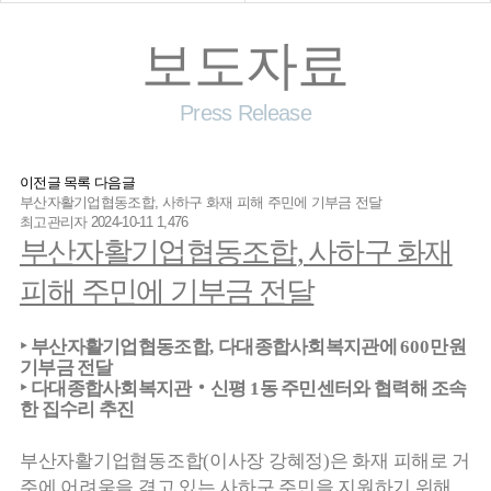
보도자료
Press Release
이전글
목록
다음글
부산자활기업협동조합, 사하구 화재 피해 주민에 기부금 전달
최고관리자
2024-10-11
1,476
부산자활기업협동조합
,
사하구 화재
피해 주민에 기부금 전달
‣
부산자활기업협동조합
,
다대종합사회복지관에
600
만원
기부금 전달
‣
다대종합사회복지관
‧
신평
1
동 주민센터와 협력해 조속
한 집수리 추진
부산자활기업협동조합
(
이사장 강혜정
)
은 화재 피해로 거
주에 어려움을 겪고 있는 사하구 주민을 지원하기 위해